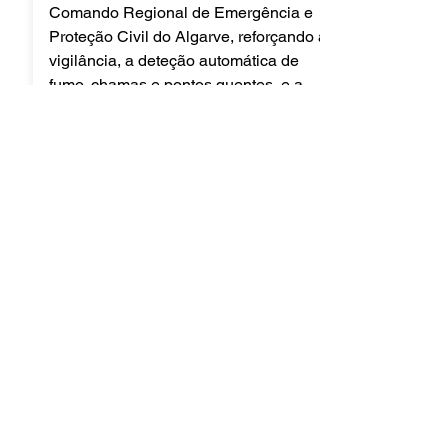
Comando Regional de Emergência e
Proteção Civil do Algarve, reforçando a
vigilância, a deteção automática de
fumo, chamas e pontos quentes, e a
capacidade de resposta a incêndios
rurais e florestais numa área de
cobertura até 20 km.
Saber mais
Ver todas as notícias...